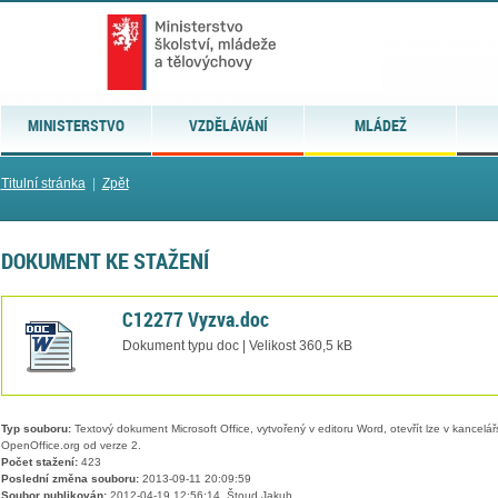
MINISTERSTVO
VZDĚLÁVÁNÍ
MLÁDEŽ
Titulní stránka
|
Zpět
DOKUMENT KE STAŽENÍ
C12277 Vyzva.doc
Dokument typu doc | Velikost 360,5 kB
Typ souboru:
Textový dokument Microsoft Office, vytvořený v editoru Word, otevřít lze v kancelářs
OpenOffice.org od verze 2.
Počet stažení:
423
Poslední změna souboru:
2013-09-11 20:09:59
Soubor publikován:
2012-04-19 12:56:14, Štoud Jakub