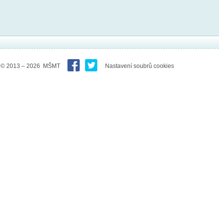
© 2013 – 2026 MŠMT
Nastavení soubrů cookies