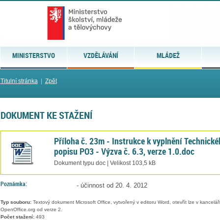
MINISTERSTVO
VZDĚLÁVÁNÍ
MLÁDEŽ
Titulní stránka
|
Zpět
DOKUMENT KE STAŽENÍ
Příloha č. 23m - Instrukce k vyplnění Technick
popisu PO3 - Výzva č. 6.3, verze 1.0.doc
Dokument typu doc | Velikost 103,5 kB
Poznámka:
- účinnost od 20. 4. 2012
Typ souboru:
Textový dokument Microsoft Office, vytvořený v editoru Word, otevřít lze v kancelářs
OpenOffice.org od verze 2.
Počet stažení:
493