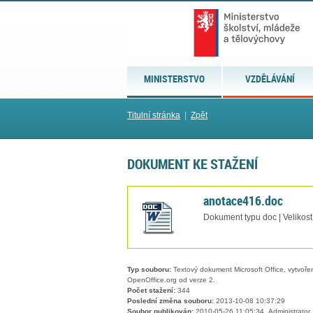
MINISTERSTVO
VZDĚLÁVÁNÍ
Titulní stránka
|
Zpět
DOKUMENT KE STAŽENÍ
anotace416.doc
Dokument typu doc | Velikost
Typ souboru:
Textový dokument Microsoft Office, vytvořený
OpenOffice.org od verze 2.
Počet stažení:
344
Poslední změna souboru:
2013-10-08 10:37:29
Soubor publikován:
2010-05-26 11:05:34, Administrator