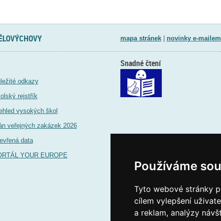
TĚLOVÝCHOVY
mapa stránek
|
novinky e-mailem
Snadné čtení
ležité odkazy
olský rejstřík
ehled vysokých škol
án veřejných zakázek 2026
evřená data
ORTÁL YOUR EUROPE
Používáme sou
Tyto webové stránky po
cílem vylepšení uživat
a reklam, analýzy návš