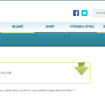
MLÁDEŽ
SPORT
VÝZKUM A VÝVOJ
E
 115,5 kB
 v editoru Word, otevřít lze v kancelářském balíku Microsoft Office či