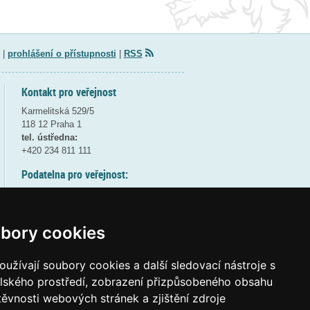
|
prohlášení o přístupnosti
|
RSS
Kontakt pro veřejnost
Karmelitská 529/5
118 12 Praha 1
tel. ústředna:
+420 234 811 111
Podatelna pro veřejnost:
pondělí a středa - 7:30-17:00
úterý a čtvrtek - 7:30-15:30
pátek - 7:30-14:00
bory cookies
8:30 - 9:30 - bezpečnostní přestávka
(více informací
ZDE
)
užívají soubory cookies a další sledovací nástroje s
elského prostředí, zobrazení přizpůsobeného obsahu
Elektronická podatelna:
těvnosti webových stránek a zjištění zdroje
posta@msmt
gov
cz