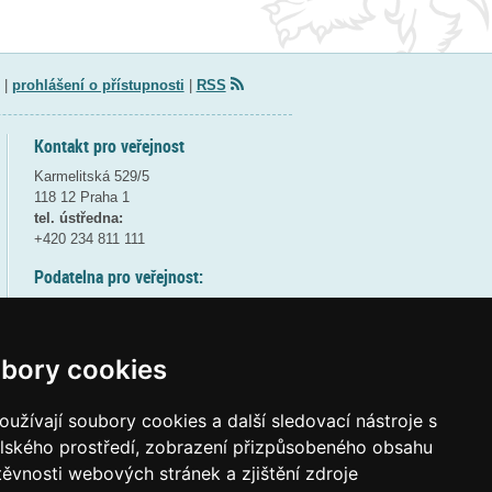
|
prohlášení o přístupnosti
|
RSS
Kontakt pro veřejnost
Karmelitská 529/5
118 12 Praha 1
tel. ústředna:
+420 234 811 111
Podatelna pro veřejnost:
pondělí a středa - 7:30-17:00
úterý a čtvrtek - 7:30-15:30
pátek - 7:30-14:00
bory cookies
8:30 - 9:30 - bezpečnostní přestávka
(více informací
ZDE
)
užívají soubory cookies a další sledovací nástroje s
elského prostředí, zobrazení přizpůsobeného obsahu
Elektronická podatelna:
těvnosti webových stránek a zjištění zdroje
posta@msmt
gov
cz