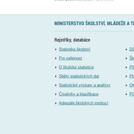
MINISTERSTVO ŠKOLSTVÍ, MLÁDEŽE A 
Rejstříky, databáze
Statistika školství
Dů
Pro veřejnost
Šk
O školské statistice
Př
Sběry statistických dat
Pl
Statistické výstupy a analýzy
Ot
Číselníky a klasifikace
P
Adresáře školských institucí