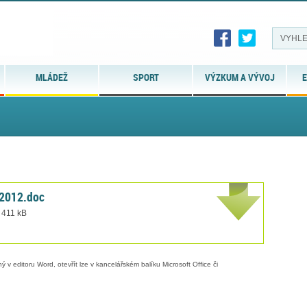
MLÁDEŽ
SPORT
VÝZKUM A VÝVOJ
E
2012.doc
 411 kB
 v editoru Word, otevřít lze v kancelářském balíku Microsoft Office či