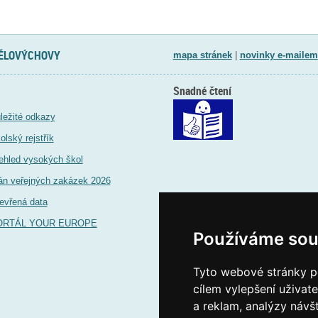
TĚLOVÝCHOVY
mapa stránek
|
novinky e-mailem
Snadné čtení
ležité odkazy
olský rejstřík
ehled vysokých škol
án veřejných zakázek 2026
evřená data
ORTÁL YOUR EUROPE
Používáme sou
Tyto webové stránky po
cílem vylepšení uživat
a reklam, analýzy návš