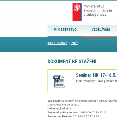
MINISTERSTVO
VZDĚLÁVÁNÍ
Titulní stránka
|
Zpět
DOKUMENT KE STAŽENÍ
Seminar_HK_17-18.5.
Dokument typu doc | Velikost
Typ souboru:
Textový dokument Microsoft Office, vytvořený
OpenOffice.org od verze 2.
Počet stažení:
628
Poslední změna souboru:
2013-09-07 20:35:17
Soubor publikován:
2012-04-23 14:03:38