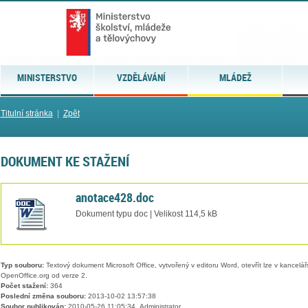
MINISTERSTVO
VZDĚLÁVÁNÍ
MLÁDEŽ
Titulní stránka
|
Zpět
DOKUMENT KE STAŽENÍ
anotace428.doc
Dokument typu doc | Velikost 114,5 kB
Typ souboru:
Textový dokument Microsoft Office, vytvořený v editoru Word, otevřít lze v kancelářs
OpenOffice.org od verze 2.
Počet stažení:
364
Poslední změna souboru:
2013-10-02 13:57:38
Soubor publikován:
2010-05-26 11:05:34, Administrator