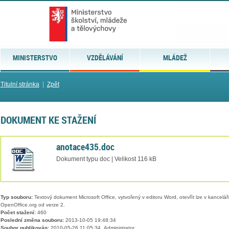
MINISTERSTVO
VZDĚLÁVÁNÍ
MLÁDEŽ
Titulní stránka
|
Zpět
DOKUMENT KE STAŽENÍ
anotace435.doc
Dokument typu doc | Velikost 116 kB
Typ souboru:
Textový dokument Microsoft Office, vytvořený v editoru Word, otevřít lze v kancelářs
OpenOffice.org od verze 2.
Počet stažení:
460
Poslední změna souboru:
2013-10-05 19:48:34
Soubor publikován:
2010-05-26 11:05:34, Administrator