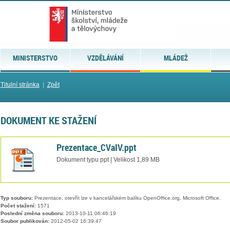
MINISTERSTVO
VZDĚLÁVÁNÍ
MLÁDEŽ
Titulní stránka
|
Zpět
DOKUMENT KE STAŽENÍ
Prezentace_CVaIV.ppt
Dokument typu ppt | Velikost 1,89 MB
Typ souboru:
Prezentace, otevřít lze v kancelářském balíku OpenOffice.org, Microsoft Office.
Počet stažení:
1571
Poslední změna souboru:
2013-10-11 06:46:19
Soubor publikován:
2012-05-02 16:39:47