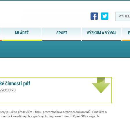
MLÁDEŽ
SPORT
VÝZKUM A VÝVOJ
E
é činnosti.pdf
 293,38 kB
erý je určen především k tisku, prezentacím a archivaci dokumentů. Prohlížet a
 v mnoha kancelářských a grafických programech (např. OpenOffice.org). Je