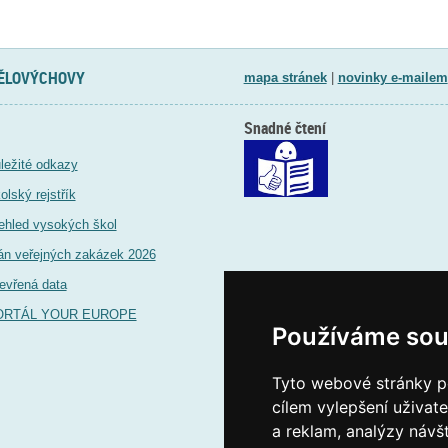
TĚLOVÝCHOVY
mapa stránek
|
novinky e-mailem
Snadné čtení
ležité odkazy
olský rejstřík
ehled vysokých škol
án veřejných zakázek 2026
evřená data
ORTÁL YOUR EUROPE
Používáme sou
Tyto webové stránky po
cílem vylepšení uživat
a reklam, analýzy návš