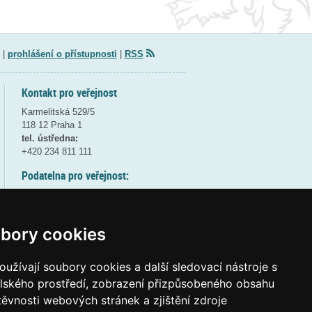
|
prohlášení o přístupnosti
|
RSS
Kontakt pro veřejnost
Karmelitská 529/5
118 12 Praha 1
tel. ústředna:
+420 234 811 111
Podatelna pro veřejnost:
pondělí a středa - 7:30-17:00
úterý a čtvrtek - 7:30-15:30
pátek - 7:30-14:00
bory cookies
8:30 - 9:30 - bezpečnostní přestávka
(více informací
ZDE
)
užívají soubory cookies a další sledovací nástroje s
elského prostředí, zobrazení přizpůsobeného obsahu
Elektronická podatelna:
těvnosti webových stránek a zjištění zdroje
posta@msmt
gov
cz