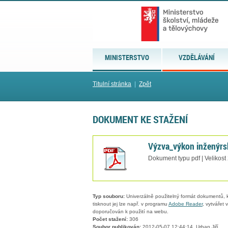
MINISTERSTVO
VZDĚLÁVÁNÍ
Titulní stránka
|
Zpět
DOKUMENT KE STAŽENÍ
Výzva_výkon inženýrsk
Dokument typu pdf | Velikost
Typ souboru:
Univerzálně použitelný formát dokumentů, kt
tisknout jej lze např. v programu
Adobe Reader
, vytvářet
doporučován k použití na webu.
Počet stažení:
306
Soubor publikován:
2012-05-07 12:44:14, Urban Jiří