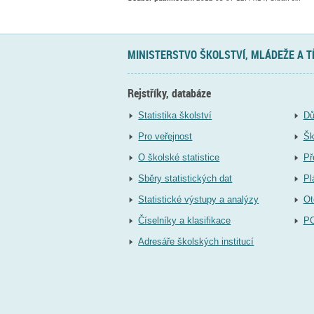
MINISTERSTVO ŠKOLSTVÍ, MLÁDEŽE A 
Rejstříky, databáze
Statistika školství
Dů
Pro veřejnost
Šk
O školské statistice
Př
Sběry statistických dat
Pl
Statistické výstupy a analýzy
Ot
Číselníky a klasifikace
P
Adresáře školských institucí