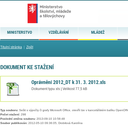
MINISTERSTVO
VZDĚLÁVÁNÍ
MLÁDEŽ
Titulní stránka
|
Zpět
DOKUMENT KE STAŽENÍ
Oprávnění 2012_DT k 31. 3. 2012.xls
Dokument typu xls | Velikost 77,5 kB
Typ souboru:
Sešit s výpočty či grafy Microsoft Office, otevřít lze v kancelářském balíku OpenOffic
Počet stažení:
298
Poslední změna souboru:
2013-09-10 10:58:48
Soubor publikován:
2012-05-10 09:36:05, Drobilová Karolína