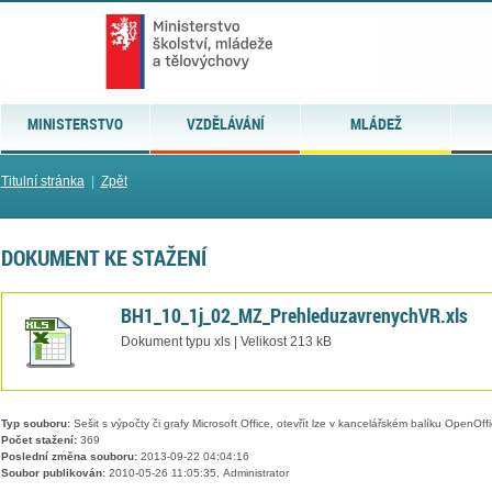
MINISTERSTVO
VZDĚLÁVÁNÍ
MLÁDEŽ
Titulní stránka
|
Zpět
DOKUMENT KE STAŽENÍ
BH1_10_1j_02_MZ_PrehleduzavrenychVR.xls
Dokument typu xls | Velikost 213 kB
Typ souboru:
Sešit s výpočty či grafy Microsoft Office, otevřít lze v kancelářském balíku OpenOffic
Počet stažení:
369
Poslední změna souboru:
2013-09-22 04:04:16
Soubor publikován:
2010-05-26 11:05:35, Administrator