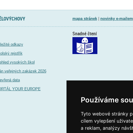
TĚLOVÝCHOVY
mapa stránek
|
novinky e-mailem
Snadné čtení
ležité odkazy
olský rejstřík
ehled vysokých škol
án veřejných zakázek 2026
evřená data
ORTÁL YOUR EUROPE
Používáme sou
Tyto webové stránky po
cílem vylepšení uživat
a reklam, analýzy návš