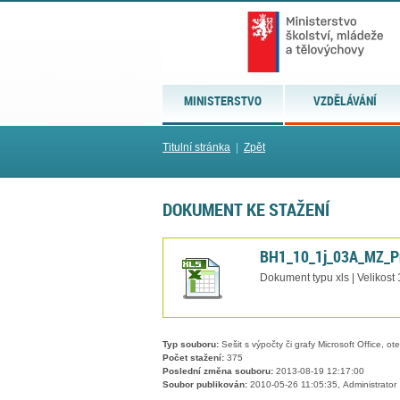
MINISTERSTVO
VZDĚLÁVÁNÍ
Titulní stránka
|
Zpět
DOKUMENT KE STAŽENÍ
BH1_10_1j_03A_MZ_P
Dokument typu xls | Velikost
Typ souboru:
Sešit s výpočty či grafy Microsoft Office, ot
Počet stažení:
375
Poslední změna souboru:
2013-08-19 12:17:00
Soubor publikován:
2010-05-26 11:05:35, Administrator