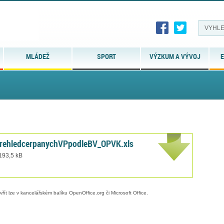
MLÁDEŽ
SPORT
VÝZKUM A VÝVOJ
E
rehledcerpanychVPpodleBV_OPVK.xls
 193,5 kB
evřít lze v kancelářském balíku OpenOffice.org či Microsoft Office.