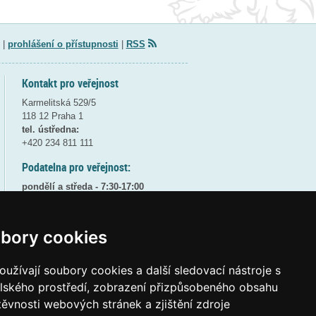
|
prohlášení o přístupnosti
|
RSS
Kontakt pro veřejnost
Karmelitská 529/5
118 12 Praha 1
tel. ústředna:
+420 234 811 111
Podatelna pro veřejnost:
pondělí a středa - 7:30-17:00
úterý a čtvrtek - 7:30-15:30
pátek - 7:30-14:00
bory cookies
8:30 - 9:30 - bezpečnostní přestávka
(více informací
ZDE
)
užívají soubory cookies a další sledovací nástroje s
Elektronická podatelna:
elského prostředí, zobrazení přizpůsobeného obsahu
posta@msmt
gov
cz
těvnosti webových stránek a zjištění zdroje