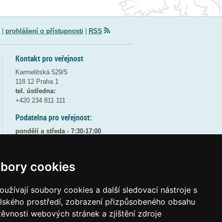
|
prohlášení o přístupnosti
|
RSS
Kontakt pro veřejnost
Karmelitská 529/5
118 12 Praha 1
tel. ústředna:
+420 234 811 111
Podatelna pro veřejnost:
pondělí a středa - 7:30-17:00
úterý a čtvrtek - 7:30-15:30
pátek - 7:30-14:00
bory cookies
8:30 - 9:30 - bezpečnostní přestávka
(více informací
ZDE
)
užívají soubory cookies a další sledovací nástroje s
Elektronická podatelna:
elského prostředí, zobrazení přizpůsobeného obsahu
posta@msmt
gov
cz
těvnosti webových stránek a zjištění zdroje