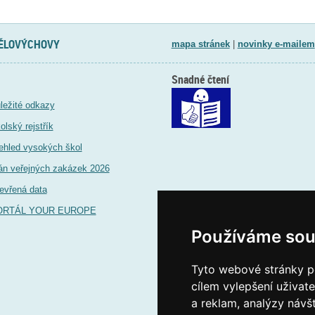
TĚLOVÝCHOVY
mapa stránek
|
novinky e-mailem
Snadné čtení
ležité odkazy
olský rejstřík
ehled vysokých škol
án veřejných zakázek 2026
evřená data
ORTÁL YOUR EUROPE
Používáme sou
Tyto webové stránky po
cílem vylepšení uživat
a reklam, analýzy návš