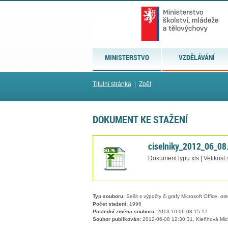
MINISTERSTVO
VZDĚLÁVÁNÍ
Titulní stránka
|
Zpět
DOKUMENT KE STAŽENÍ
ciselniky_2012_06_08.
Dokument typu xls | Velikost
Typ souboru:
Sešit s výpočty či grafy Microsoft Office, ot
Počet stažení:
1996
Poslední změna souboru:
2013-10-06 08:15:17
Soubor publikován:
2012-06-08 12:30:31, Kleňhová Mic