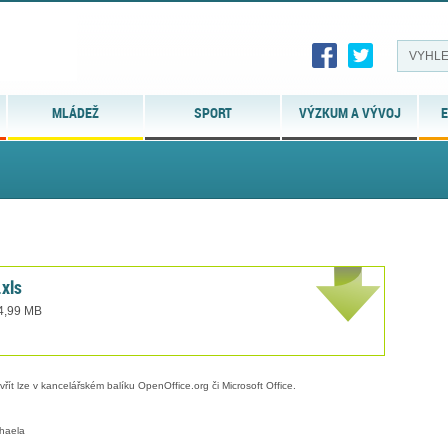
MLÁDEŽ
SPORT
VÝZKUM A VÝVOJ
E
xls
 4,99 MB
evřít lze v kancelářském balíku OpenOffice.org či Microsoft Office.
haela