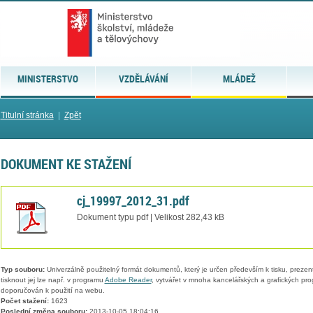
MINISTERSTVO
VZDĚLÁVÁNÍ
MLÁDEŽ
Titulní stránka
|
Zpět
DOKUMENT KE STAŽENÍ
cj_19997_2012_31.pdf
Dokument typu pdf | Velikost 282,43 kB
Typ souboru:
Univerzálně použitelný formát dokumentů, který je určen především k tisku, prezen
tisknout jej lze např. v programu
Adobe Reader
, vytvářet v mnoha kancelářských a grafických pr
doporučován k použití na webu.
Počet stažení:
1623
Poslední změna souboru:
2013-10-05 18:04:16