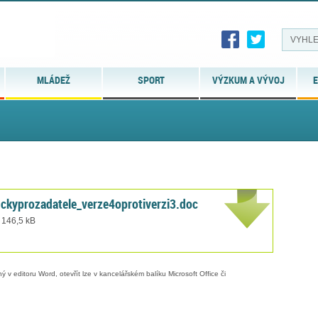
MLÁDEŽ
SPORT
VÝZKUM A VÝVOJ
E
ckyprozadatele_verze4oprotiverzi3.doc
 146,5 kB
 v editoru Word, otevřít lze v kancelářském balíku Microsoft Office či