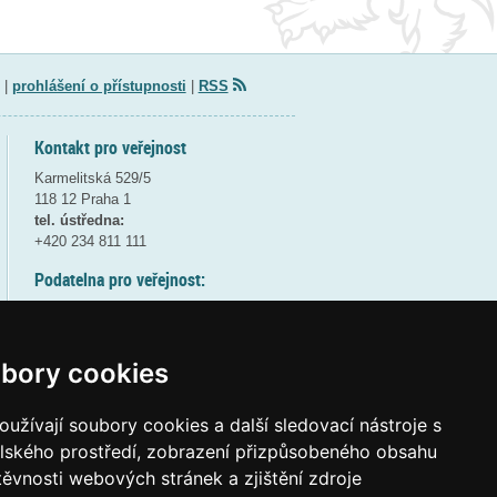
|
prohlášení o přístupnosti
|
RSS
Kontakt pro veřejnost
Karmelitská 529/5
118 12 Praha 1
tel. ústředna:
+420 234 811 111
Podatelna pro veřejnost:
pondělí a středa - 7:30-17:00
úterý a čtvrtek - 7:30-15:30
pátek - 7:30-14:00
bory cookies
8:30 - 9:30 - bezpečnostní přestávka
(více informací
ZDE
)
užívají soubory cookies a další sledovací nástroje s
elského prostředí, zobrazení přizpůsobeného obsahu
Elektronická podatelna:
těvnosti webových stránek a zjištění zdroje
posta@msmt
gov
cz