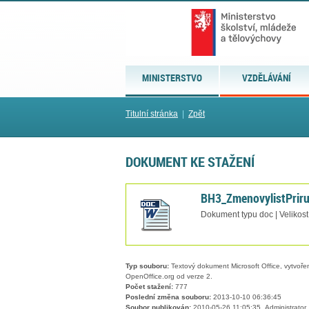
MINISTERSTVO
VZDĚLÁVÁNÍ
Titulní stránka
|
Zpět
DOKUMENT KE STAŽENÍ
BH3_ZmenovylistPriru
Dokument typu doc | Velikost
Typ souboru:
Textový dokument Microsoft Office, vytvořený
OpenOffice.org od verze 2.
Počet stažení:
777
Poslední změna souboru:
2013-10-10 06:36:45
Soubor publikován:
2010-05-26 11:05:35, Administrator