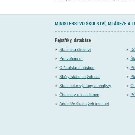
MINISTERSTVO ŠKOLSTVÍ, MLÁDEŽE A 
Rejstříky, databáze
Statistika školství
Dů
Pro veřejnost
Šk
O školské statistice
Př
Sběry statistických dat
Pl
Statistické výstupy a analýzy
Ot
Číselníky a klasifikace
P
Adresáře školských institucí