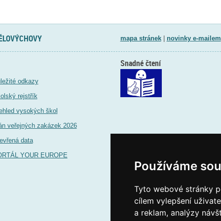
TĚLOVÝCHOVY
mapa stránek
|
novinky e-mailem
Snadné čtení
ležité odkazy
olský rejstřík
ehled vysokých škol
án veřejných zakázek 2026
evřená data
ORTÁL YOUR EUROPE
Používáme sou
Tyto webové stránky po
cílem vylepšení uživat
a reklam, analýzy návš