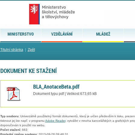
MINISTERSTVO
VZDĚLÁVÁNÍ
MLÁDEŽ
Titulní stránka
|
Zpět
DOKUMENT KE STAŽENÍ
BLA_AnotaceBeta.pdf
Dokument typu pdf | Velikost 673,65 kB
Typ souboru:
Univerzálně použitelný formát dokumentů, který je určen především k tisku, prezen
tisknout jej lze např. v programu
Adobe Reader
, vytvářet v mnoha kancelářských a grafických pr
doporučován k použití na webu.
Počet stažení:
663
Poslední změna souboru:
2013-09-28 09:48:31