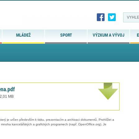
MLÁDEŽ
SPORT
VÝZKUM A VÝVOJ
E
ena.pdf
 2,01 MB
erý je určen především k tisku, prezentacím a archivaci dokumentů. Prohlížet a
 v mnoha kancelářských a grafických programech (např. OpenOffice.org). Je