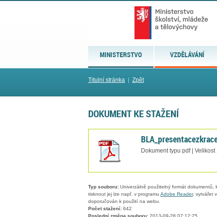
MINISTERSTVO
VZDĚLÁVÁNÍ
Titulní stránka
|
Zpět
DOKUMENT KE STAŽENÍ
BLA_presentacezkrac
Dokument typu pdf | Velikost
Typ souboru:
Univerzálně použitelný formát dokumentů, kt
tisknout jej lze např. v programu
Adobe Reader
, vytvářet
doporučován k použití na webu.
Počet stažení:
642
Poslední změna souboru:
2013-09-28 07:12:25