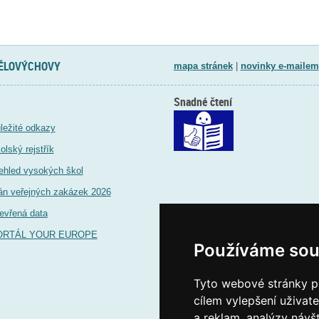
TĚLOVÝCHOVY
mapa stránek
|
novinky e-mailem
Snadné čtení
ležité odkazy
olský rejstřík
ehled vysokých škol
án veřejných zakázek 2026
evřená data
ORTÁL YOUR EUROPE
Používáme sou
Tyto webové stránky po
cílem vylepšení uživat
a reklam, analýzy návš