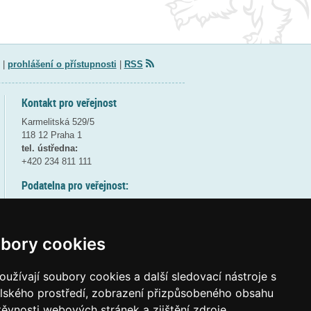
|
prohlášení o přístupnosti
|
RSS
Kontakt pro veřejnost
Karmelitská 529/5
118 12 Praha 1
tel. ústředna:
+420 234 811 111
Podatelna pro veřejnost:
pondělí a středa - 7:30-17:00
úterý a čtvrtek - 7:30-15:30
pátek - 7:30-14:00
bory cookies
8:30 - 9:30 - bezpečnostní přestávka
(více informací
ZDE
)
užívají soubory cookies a další sledovací nástroje s
elského prostředí, zobrazení přizpůsobeného obsahu
Elektronická podatelna:
těvnosti webových stránek a zjištění zdroje
posta@msmt
gov
cz