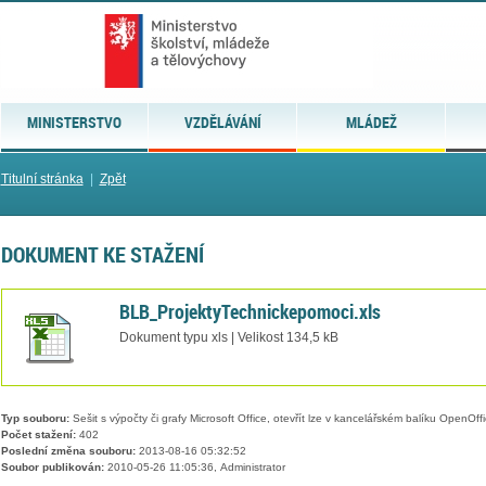
MINISTERSTVO
VZDĚLÁVÁNÍ
MLÁDEŽ
Titulní stránka
|
Zpět
DOKUMENT KE STAŽENÍ
BLB_ProjektyTechnickepomoci.xls
Dokument typu xls | Velikost 134,5 kB
Typ souboru:
Sešit s výpočty či grafy Microsoft Office, otevřít lze v kancelářském balíku OpenOffic
Počet stažení:
402
Poslední změna souboru:
2013-08-16 05:32:52
Soubor publikován:
2010-05-26 11:05:36, Administrator