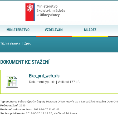
MINISTERSTVO
VZDĚLÁVÁNÍ
MLÁDEŽ
Titulní stránka
|
Zpět
DOKUMENT KE STAŽENÍ
Eko_pril_web.xls
Dokument typu xls | Velikost 177 kB
Typ souboru:
Sešit s výpočty či grafy Microsoft Office, otevřít lze v kancelářském balíku OpenOffic
Počet stažení:
2239
Poslední změna souboru:
2013-10-07 11:02:43
Soubor publikován:
2012-06-25 18:18:35, Kleňhová Michaela