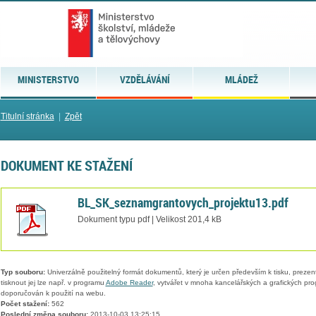
MINISTERSTVO
VZDĚLÁVÁNÍ
MLÁDEŽ
Titulní stránka
|
Zpět
DOKUMENT KE STAŽENÍ
BL_SK_seznamgrantovych_projektu13.pdf
Dokument typu pdf | Velikost 201,4 kB
Typ souboru:
Univerzálně použitelný formát dokumentů, který je určen především k tisku, prezen
tisknout jej lze např. v programu
Adobe Reader
, vytvářet v mnoha kancelářských a grafických pr
doporučován k použití na webu.
Počet stažení:
562
Poslední změna souboru:
2013-10-03 13:25:15