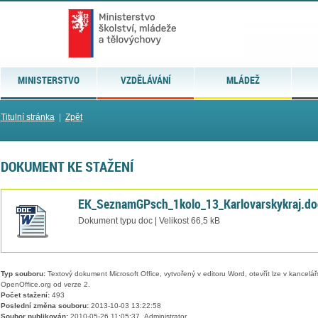
MINISTERSTVO
VZDĚLÁVÁNÍ
MLÁDEŽ
Titulní stránka
|
Zpět
DOKUMENT KE STAŽENÍ
EK_SeznamGPsch_1kolo_13_Karlovarskykraj.do
Dokument typu doc | Velikost 66,5 kB
Typ souboru:
Textový dokument Microsoft Office, vytvořený v editoru Word, otevřít lze v kancelářs
OpenOffice.org od verze 2.
Počet stažení:
493
Poslední změna souboru:
2013-10-03 13:22:58
Soubor publikován:
2010-05-26 11:05:37, Administrator