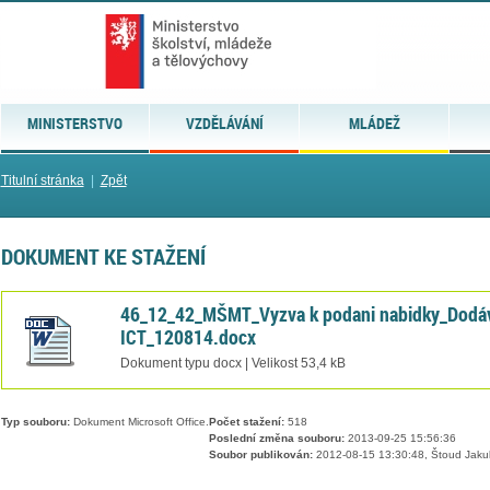
MINISTERSTVO
VZDĚLÁVÁNÍ
MLÁDEŽ
Titulní stránka
|
Zpět
DOKUMENT KE STAŽENÍ
46_12_42_MŠMT_Vyzva k podani nabidky_Dodá
ICT_120814.docx
Dokument typu docx | Velikost 53,4 kB
Typ souboru:
Dokument Microsoft Office.
Počet stažení:
518
Poslední změna souboru:
2013-09-25 15:56:36
Soubor publikován:
2012-08-15 13:30:48, Štoud Jaku