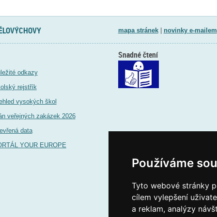
TĚLOVÝCHOVY
mapa stránek
|
novinky e-mailem
Snadné čtení
ležité odkazy
olský rejstřík
ehled vysokých škol
án veřejných zakázek 2026
evřená data
ORTÁL YOUR EUROPE
Používáme sou
Tyto webové stránky po
cílem vylepšení uživat
a reklam, analýzy návš