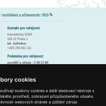
|
prohlášení o přístupnosti
|
RSS
Kontakt pro veřejnost
Karmelitská 529/5
118 12 Praha 1
tel. ústředna:
+420 234 811 111
Podatelna pro veřejnost:
pondělí a středa - 7:30-17:00
úterý a čtvrtek - 7:30-15:30
pátek - 7:30-14:00
bory cookies
8:30 - 9:30 - bezpečnostní přestávka
(více informací
ZDE
)
užívají soubory cookies a další sledovací nástroje s
Elektronická podatelna:
elského prostředí, zobrazení přizpůsobeného obsahu
posta@msmt
gov
cz
těvnosti webových stránek a zjištění zdroje