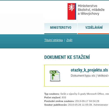
MINISTERSTVO
VZDĚLÁVÁNÍ
Titulní stránka
|
Zpět
DOKUMENT KE STAŽENÍ
otazky_k_projektu.xls
Dokument typu xls | Velikost
Typ souboru:
Sešit s výpočty či grafy Microsoft Office, ot
Počet stažení:
933
Poslední změna souboru:
2013-09-17 04:04:29
Soubor publikován:
2010-05-26 11:05:38, Administrator