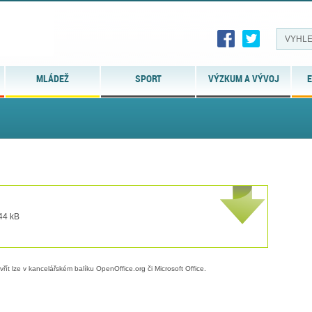
MLÁDEŽ
SPORT
VÝZKUM A VÝVOJ
E
 44 kB
evřít lze v kancelářském balíku OpenOffice.org či Microsoft Office.