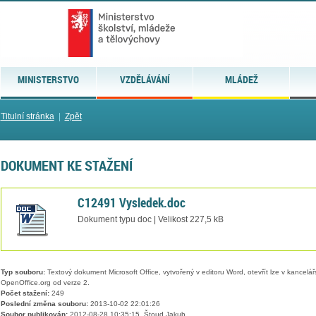
MINISTERSTVO
VZDĚLÁVÁNÍ
MLÁDEŽ
Titulní stránka
|
Zpět
DOKUMENT KE STAŽENÍ
C12491 Vysledek.doc
Dokument typu doc | Velikost 227,5 kB
Typ souboru:
Textový dokument Microsoft Office, vytvořený v editoru Word, otevřít lze v kancelářs
OpenOffice.org od verze 2.
Počet stažení:
249
Poslední změna souboru:
2013-10-02 22:01:26
Soubor publikován:
2012-08-28 10:35:15, Štoud Jakub