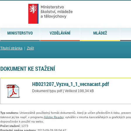
MINISTERSTVO
VZDĚLÁVÁNÍ
MLÁDEŽ
Titulní stránka
|
Zpět
DOKUMENT KE STAŽENÍ
HB021207_Vyzva_1_1_vecnacast.pdf
Dokument typu pdf | Velikost 198,34 kB
Typ souboru:
Univerzálně použitelný formát dokumentů, který je určen především k tisku, prezen
tisknout jej lze např. v programu
Adobe Reader
, vytvářet v mnoha kancelářských a grafických pr
doporučován k použití na webu.
Počet stažení:
1273
Poslední změna souboru:
2013-09-28 06:04:47