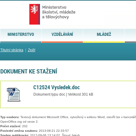
MINISTERSTVO
VZDĚLÁVÁNÍ
MLÁDEŽ
Titulní stránka
|
Zpět
DOKUMENT KE STAŽENÍ
C12524 Vysledek.doc
Dokument typu doc | Velikost 301 kB
Typ souboru:
Textový dokument Microsoft Office, vytvořený v editoru Word, otevřít lze v kancelářs
OpenOffice.org od verze 2.
Počet stažení:
202
Poslední změna souboru:
2013-08-21 22:33:57
Soubor publikován:
2012-09-06 13:14:02, Štoud Jakub