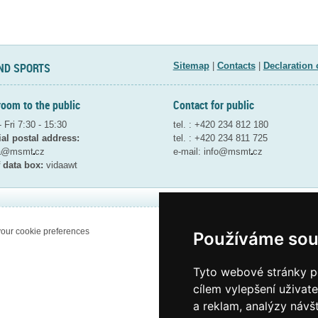
ND SPORTS
Sitemap
|
Contacts
|
Declaration 
room to the public
Contact for public
 Fri 7:30 - 15:30
tel. : +420 234 812 180
ial postal address:
tel. : +420 234 811 725
ta@msmt
cz
e-mail:
info@msmt
cz
 data box:
vidaawt
our cookie preferences
Používáme sou
Tyto webové stránky po
cílem vylepšení uživat
a reklam, analýzy návš