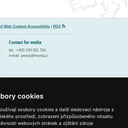
of Web Content Accessibility
|
RSS
Contact for media
tel.: +420 234 811 716
e-mail:
press@msmt
cz
Webdesign and webdeveloping by QCM
bory cookies
užívají soubory cookies a další sledovací nástroje s
elského prostředí, zobrazení přizpůsobeného obsahu
těvnosti webových stránek a zjištění zdroje