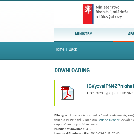
MINISTRY
AR
Home
|
Back
DOWNLOADING
IGVyzvaIPN42Priloha
Document type pdf | File siz
File type:
Univerzálně použitelný formát dokumentů, který
tisknout jej lze např. v programu
Adobe Reader
, vytvářet
doporučován k použití na webu.
Number of download:
312
Last modification of file:
2010-05-26 11:05:40