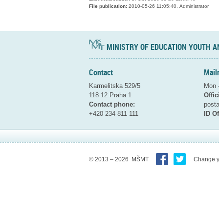
File publication:
2010-05-26 11:05:40, Administrator
MINISTRY OF EDUCATION YOUTH A
Contact
Mail
Karmelitska 529/5
Mon -
118 12 Praha 1
Offic
Contact phone:
pos
+420 234 811 111
ID Of
© 2013 – 2026 MŠMT
Change y