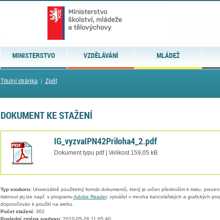
MINISTERSTVO
VZDĚLÁVÁNÍ
MLÁDEŽ
Titulní stránka
|
Zpět
DOKUMENT KE STAŽENÍ
IG_vyzvaIPN42Priloha4_2.pdf
Dokument typu pdf | Velikost 159,05 kB
Typ souboru:
Univerzálně použitelný formát dokumentů, který je určen především k tisku, prezen
tisknout jej lze např. v programu
Adobe Reader
, vytvářet v mnoha kancelářských a grafických pr
doporučován k použití na webu.
Počet stažení:
362
Poslední změna souboru:
2010-05-26 11:05:40