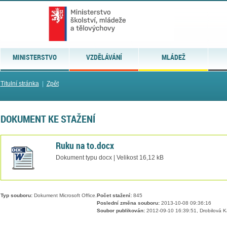
MINISTERSTVO
VZDĚLÁVÁNÍ
MLÁDEŽ
Titulní stránka
|
Zpět
DOKUMENT KE STAŽENÍ
Ruku na to.docx
Dokument typu docx | Velikost 16,12 kB
Typ souboru:
Dokument Microsoft Office.
Počet stažení:
845
Poslední změna souboru:
2013-10-08 09:36:16
Soubor publikován:
2012-09-10 16:39:51, Drobilová K