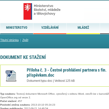
MINISTERSTVO
VZDĚLÁVÁNÍ
MLÁDEŽ
Titulní stránka
|
Zpět
DOKUMENT KE STAŽENÍ
Příloha č. 3 - Čestné prohlášení partnera s fin.
příspěvkem.doc
Dokument typu doc | Velikost 125 kB
Typ souboru:
Textový dokument Microsoft Office, vytvořený v editoru Word, otevřít lze v kancelářs
OpenOffice.org od verze 2.
Počet stažení:
457
Poslední změna souboru:
2013-10-10 05:24:23
Soubor publikován:
2012-09-21 14:49:54