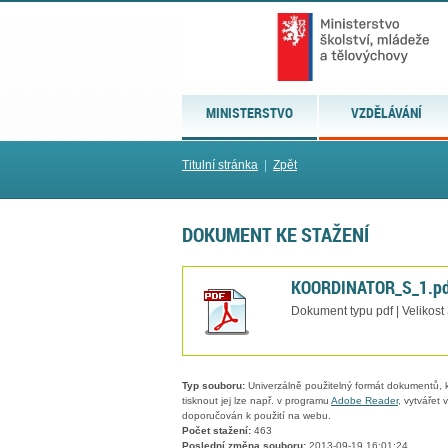
MINISTERSTVO
VZDĚLÁVÁNÍ
Titulní stránka
|
Zpět
DOKUMENT KE STAŽENÍ
KOORDINATOR_S_1.p
Dokument typu pdf | Velikost
Typ souboru:
Univerzálně použitelný formát dokumentů, kt
tisknout jej lze např. v programu
Adobe Reader
, vytvářet
doporučován k použití na webu.
Počet stažení:
463
Poslední změna souboru:
2013-09-19 16:01:24