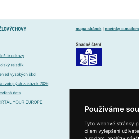
TĚLOVÝCHOVY
mapa stránek
|
novinky e-mailem
Snadné čtení
ležité odkazy
olský rejstřík
ehled vysokých škol
án veřejných zakázek 2026
evřená data
ORTÁL YOUR EUROPE
Používáme sou
Tyto webové stránky po
cílem vylepšení uživat
a reklam, analýzy návš