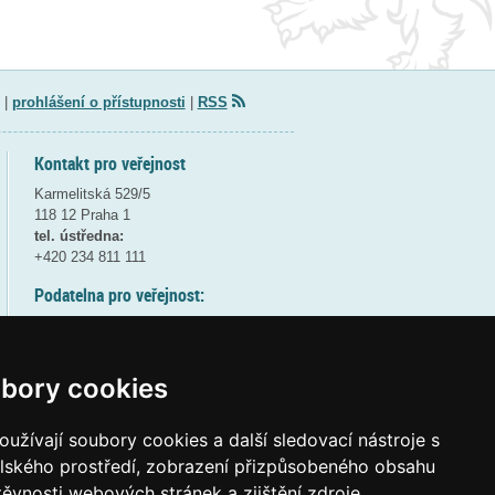
|
prohlášení o přístupnosti
|
RSS
Kontakt pro veřejnost
Karmelitská 529/5
118 12 Praha 1
tel. ústředna:
+420 234 811 111
Podatelna pro veřejnost:
pondělí a středa - 7:30-17:00
úterý a čtvrtek - 7:30-15:30
pátek - 7:30-14:00
bory cookies
8:30 - 9:30 - bezpečnostní přestávka
(více informací
ZDE
)
užívají soubory cookies a další sledovací nástroje s
elského prostředí, zobrazení přizpůsobeného obsahu
Elektronická podatelna:
těvnosti webových stránek a zjištění zdroje
posta@msmt
gov
cz