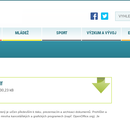
MLÁDEŽ
SPORT
VÝZKUM A VÝVOJ
E
df
 30,23 kB
erý je určen především k tisku, prezentacím a archivaci dokumentů. Prohlížet a
 v mnoha kancelářských a grafických programech (např. OpenOffice.org). Je