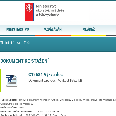
MINISTERSTVO
VZDĚLÁVÁNÍ
MLÁDEŽ
Titulní stránka
|
Zpět
DOKUMENT KE STAŽENÍ
C12684 Výzva.doc
Dokument typu doc | Velikost 155,5 kB
Typ souboru:
Textový dokument Microsoft Office, vytvořený v editoru Word, otevřít lze v kancelářs
OpenOffice.org od verze 2.
Počet stažení:
400
Poslední změna souboru:
2013-09-26 23:49:09
Soubor publikován:
2012-10-03 14:37:14, Štoud Jakub