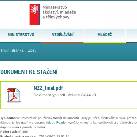
MINISTERSTVO
VZDĚLÁVÁNÍ
MLÁDEŽ
Titulní stránka
|
Zpět
DOKUMENT KE STAŽENÍ
NZZ_final.pdf
Dokument typu pdf | Velikost 84,44 kB
Typ souboru:
Univerzálně použitelný formát dokumentů, který je určen především k tisku, prezen
tisknout jej lze např. v programu
Adobe Reader
, vytvářet v mnoha kancelářských a grafických pr
doporučován k použití na webu.
Počet stažení:
385
Poslední změna souboru:
2013-08-23 19:01:18