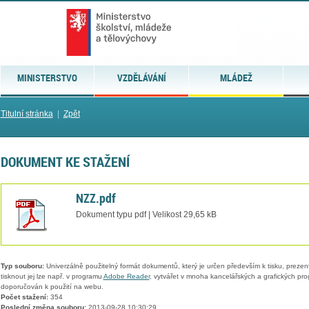
MINISTERSTVO
VZDĚLÁVÁNÍ
MLÁDEŽ
Titulní stránka
|
Zpět
DOKUMENT KE STAŽENÍ
NZZ.pdf
Dokument typu pdf | Velikost 29,65 kB
Typ souboru:
Univerzálně použitelný formát dokumentů, který je určen především k tisku, prezen
tisknout jej lze např. v programu
Adobe Reader
, vytvářet v mnoha kancelářských a grafických pr
doporučován k použití na webu.
Počet stažení:
354
Poslední změna souboru:
2013-09-28 10:30:29