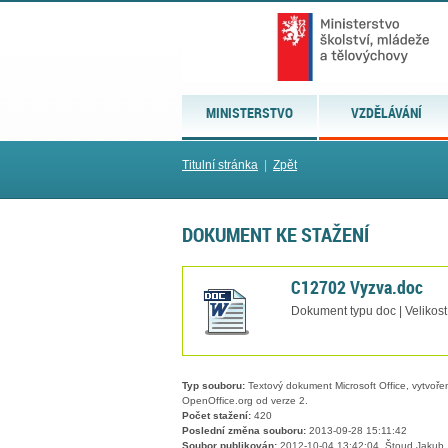
MINISTERSTVO
VZDĚLÁVÁNÍ
Titulní stránka
|
Zpět
DOKUMENT KE STAŽENÍ
C12702 Vyzva.doc
Dokument typu doc | Velikost
Typ souboru:
Textový dokument Microsoft Office, vytvořený
OpenOffice.org od verze 2.
Počet stažení:
420
Poslední změna souboru:
2013-09-28 15:11:42
Soubor publikován:
2012-10-04 13:42:04, Štoud Jakub