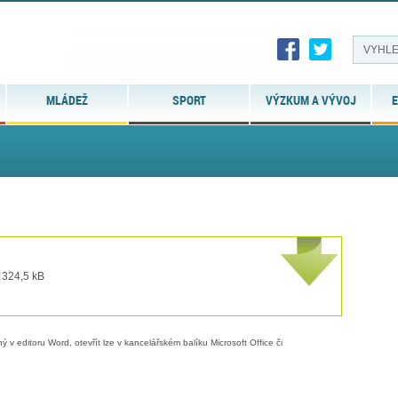
MLÁDEŽ
SPORT
VÝZKUM A VÝVOJ
E
 324,5 kB
 v editoru Word, otevřít lze v kancelářském balíku Microsoft Office či