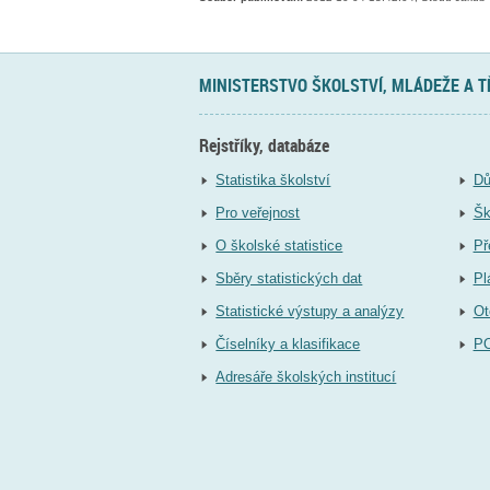
MINISTERSTVO ŠKOLSTVÍ, MLÁDEŽE A 
Rejstříky, databáze
Statistika školství
Dů
Pro veřejnost
Šk
O školské statistice
Př
Sběry statistických dat
Pl
Statistické výstupy a analýzy
Ot
Číselníky a klasifikace
P
Adresáře školských institucí