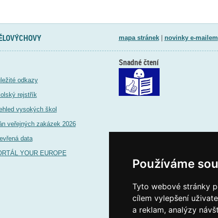
TĚLOVÝCHOVY
mapa stránek
|
novinky e-mailem
Snadné čtení
ležité odkazy
olský rejstřík
ehled vysokých škol
án veřejných zakázek 2026
evřená data
ORTÁL YOUR EUROPE
Používáme sou
Tyto webové stránky po
cílem vylepšení uživat
a reklam, analýzy návš