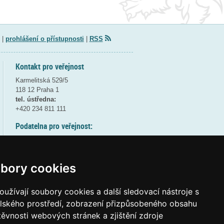
|
prohlášení o přístupnosti
|
RSS
Kontakt pro veřejnost
Karmelitská 529/5
118 12 Praha 1
tel. ústředna:
+420 234 811 111
Podatelna pro veřejnost:
pondělí a středa - 7:30-17:00
úterý a čtvrtek - 7:30-15:30
pátek - 7:30-14:00
bory cookies
8:30 - 9:30 - bezpečnostní přestávka
(více informací
ZDE
)
užívají soubory cookies a další sledovací nástroje s
elského prostředí, zobrazení přizpůsobeného obsahu
Elektronická podatelna:
těvnosti webových stránek a zjištění zdroje
posta@msmt
gov
cz