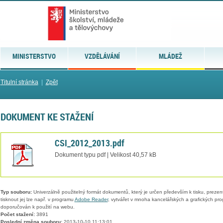
MINISTERSTVO
VZDĚLÁVÁNÍ
MLÁDEŽ
Titulní stránka
|
Zpět
DOKUMENT KE STAŽENÍ
CSI_2012_2013.pdf
Dokument typu pdf | Velikost 40,57 kB
Typ souboru:
Univerzálně použitelný formát dokumentů, který je určen především k tisku, prezen
tisknout jej lze např. v programu
Adobe Reader
, vytvářet v mnoha kancelářských a grafických pr
doporučován k použití na webu.
Počet stažení:
3891
Poslední změna souboru:
2013-10-10 11:13:01