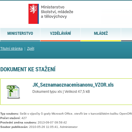
MINISTERSTVO
VZDĚLÁVÁNÍ
MLÁDEŽ
Titulní stránka
|
Zpět
DOKUMENT KE STAŽENÍ
JK_Seznamaoznacenisanonu_VZOR.xls
Dokument typu xls | Velikost 47,5 kB
Typ souboru:
Sešit s výpočty či grafy Microsoft Office, otevřít lze v kancelářském balíku OpenOffic
Počet stažení:
427
Poslední změna souboru:
2013-09-07 09:59:42
Soubor publikován:
2010-05-26 11:05:41, Administrator