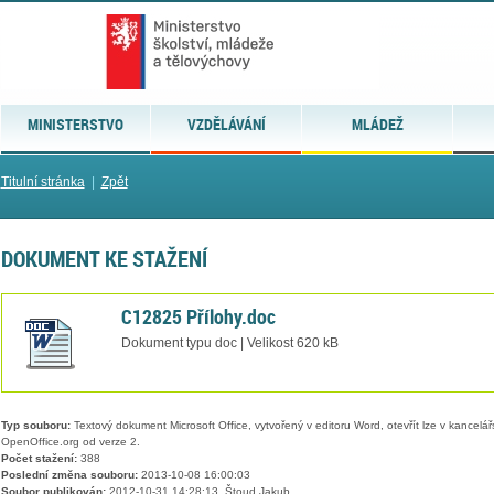
MINISTERSTVO
VZDĚLÁVÁNÍ
MLÁDEŽ
Titulní stránka
|
Zpět
DOKUMENT KE STAŽENÍ
C12825 Přílohy.doc
Dokument typu doc | Velikost 620 kB
Typ souboru:
Textový dokument Microsoft Office, vytvořený v editoru Word, otevřít lze v kancelářs
OpenOffice.org od verze 2.
Počet stažení:
388
Poslední změna souboru:
2013-10-08 16:00:03
Soubor publikován:
2012-10-31 14:28:13, Štoud Jakub