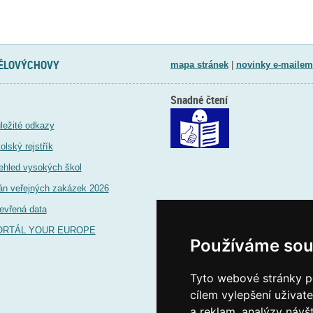
TĚLOVÝCHOVY
mapa stránek
|
novinky e-mailem
Snadné čtení
ležité odkazy
olský rejstřík
ehled vysokých škol
án veřejných zakázek 2026
evřená data
ORTÁL YOUR EUROPE
Používáme sou
Tyto webové stránky po
cílem vylepšení uživat
a reklam, analýzy návš