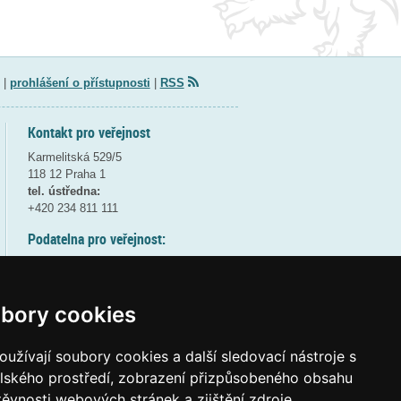
|
prohlášení o přístupnosti
|
RSS
Kontakt pro veřejnost
Karmelitská 529/5
118 12 Praha 1
tel. ústředna:
+420 234 811 111
Podatelna pro veřejnost:
pondělí a středa - 7:30-17:00
úterý a čtvrtek - 7:30-15:30
pátek - 7:30-14:00
bory cookies
8:30 - 9:30 - bezpečnostní přestávka
(více informací
ZDE
)
užívají soubory cookies a další sledovací nástroje s
elského prostředí, zobrazení přizpůsobeného obsahu
Elektronická podatelna:
těvnosti webových stránek a zjištění zdroje
posta@msmt
gov
cz