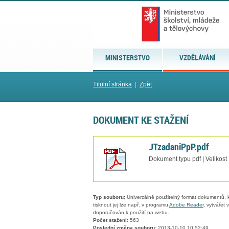
MINISTERSTVO
VZDĚLÁVÁNÍ
Titulní stránka
|
Zpět
DOKUMENT KE STAŽENÍ
JTzadaniPpP.pdf
Dokument typu pdf | Velikost
Typ souboru:
Univerzálně použitelný formát dokumentů, kt
tisknout jej lze např. v programu
Adobe Reader
, vytvářet
doporučován k použití na webu.
Počet stažení:
563
Poslední změna souboru:
2013-10-10 10:52:49