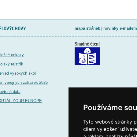
TĚLOVÝCHOVY
mapa stránek
|
novinky e-mailem
Snadné čtení
ležité odkazy
olský rejstřík
ehled vysokých škol
án veřejných zakázek 2026
evřená data
ORTÁL YOUR EUROPE
Používáme sou
Tyto webové stránky po
cílem vylepšení uživat
a reklam, analýzy návš