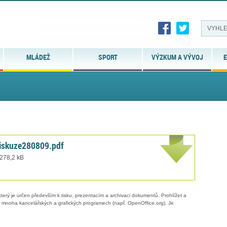
MLÁDEŽ
SPORT
VÝZKUM A VÝVOJ
E
iskuze280809.pdf
 278,2 kB
erý je určen především k tisku, prezentacím a archivaci dokumentů. Prohlížet a
 v mnoha kancelářských a grafických programech (např. OpenOffice.org). Je