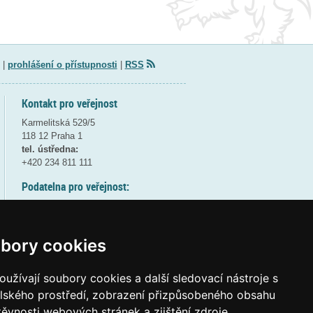
|
prohlášení o přístupnosti
|
RSS
Kontakt pro veřejnost
Karmelitská 529/5
118 12 Praha 1
tel. ústředna:
+420 234 811 111
Podatelna pro veřejnost:
pondělí a středa - 7:30-17:00
úterý a čtvrtek - 7:30-15:30
pátek - 7:30-14:00
bory cookies
8:30 - 9:30 - bezpečnostní přestávka
(více informací
ZDE
)
užívají soubory cookies a další sledovací nástroje s
elského prostředí, zobrazení přizpůsobeného obsahu
Elektronická podatelna:
těvnosti webových stránek a zjištění zdroje
posta@msmt
gov
cz