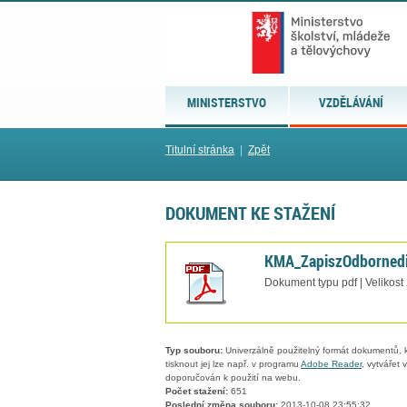
MINISTERSTVO
VZDĚLÁVÁNÍ
Titulní stránka
|
Zpět
DOKUMENT KE STAŽENÍ
KMA_ZapiszOdborned
Dokument typu pdf | Velikost
Typ souboru:
Univerzálně použitelný formát dokumentů, kt
tisknout jej lze např. v programu
Adobe Reader
, vytvářet
doporučován k použití na webu.
Počet stažení:
651
Poslední změna souboru:
2013-10-08 23:55:32