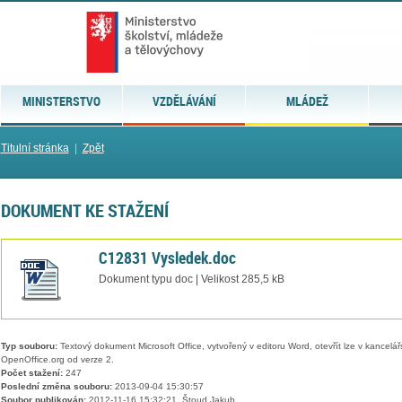
MINISTERSTVO
VZDĚLÁVÁNÍ
MLÁDEŽ
Titulní stránka
|
Zpět
DOKUMENT KE STAŽENÍ
C12831 Vysledek.doc
Dokument typu doc | Velikost 285,5 kB
Typ souboru:
Textový dokument Microsoft Office, vytvořený v editoru Word, otevřít lze v kancelářs
OpenOffice.org od verze 2.
Počet stažení:
247
Poslední změna souboru:
2013-09-04 15:30:57
Soubor publikován:
2012-11-16 15:32:21, Štoud Jakub