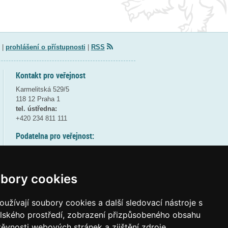
|
prohlášení o přístupnosti
|
RSS
Kontakt pro veřejnost
Karmelitská 529/5
118 12 Praha 1
tel. ústředna:
+420 234 811 111
Podatelna pro veřejnost:
pondělí a středa - 7:30-17:00
úterý a čtvrtek - 7:30-15:30
pátek - 7:30-14:00
bory cookies
8:30 - 9:30 - bezpečnostní přestávka
(více informací
ZDE
)
užívají soubory cookies a další sledovací nástroje s
elského prostředí, zobrazení přizpůsobeného obsahu
Elektronická podatelna:
těvnosti webových stránek a zjištění zdroje
posta@msmt
gov
cz