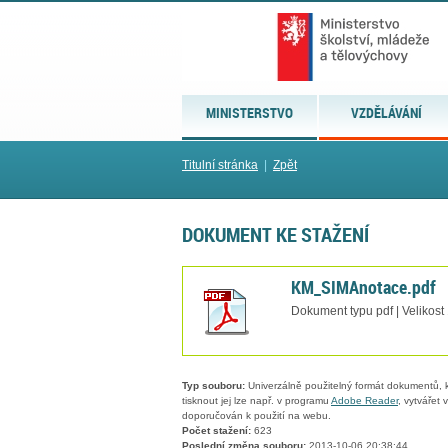
MINISTERSTVO
VZDĚLÁVÁNÍ
Titulní stránka
|
Zpět
DOKUMENT KE STAŽENÍ
KM_SIMAnotace.pdf
Dokument typu pdf | Velikost
Typ souboru:
Univerzálně použitelný formát dokumentů, kt
tisknout jej lze např. v programu
Adobe Reader
, vytvářet
doporučován k použití na webu.
Počet stažení:
623
Poslední změna souboru:
2013-10-06 20:38:44