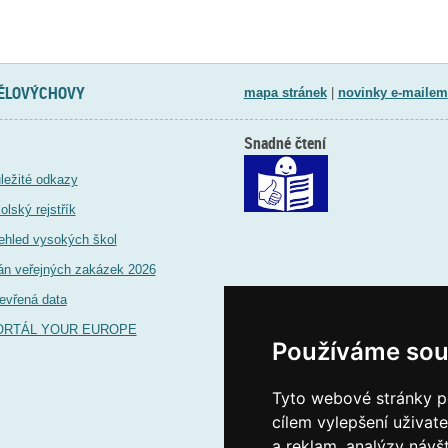
TĚLOVÝCHOVY
mapa stránek
|
novinky e-mailem
Snadné čtení
ležité odkazy
olský rejstřík
ehled vysokých škol
án veřejných zakázek 2026
evřená data
ORTÁL YOUR EUROPE
Používáme sou
Tyto webové stránky po
cílem vylepšení uživat
a reklam, analýzy návš