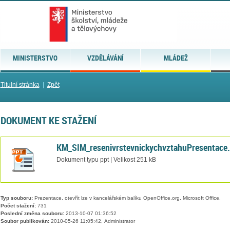
MINISTERSTVO
VZDĚLÁVÁNÍ
MLÁDEŽ
Titulní stránka
|
Zpět
DOKUMENT KE STAŽENÍ
KM_SIM_resenivrstevnickychvztahuPresentace.
Dokument typu ppt | Velikost 251 kB
Typ souboru:
Prezentace, otevřít lze v kancelářském balíku OpenOffice.org, Microsoft Office.
Počet stažení:
731
Poslední změna souboru:
2013-10-07 01:36:52
Soubor publikován:
2010-05-26 11:05:42, Administrator