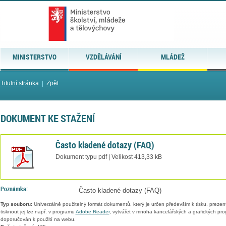
MINISTERSTVO
VZDĚLÁVÁNÍ
MLÁDEŽ
Titulní stránka
|
Zpět
DOKUMENT KE STAŽENÍ
Často kladené dotazy (FAQ)
Dokument typu pdf | Velikost 413,33 kB
Poznámka:
Často kladené dotazy (FAQ)
Typ souboru:
Univerzálně použitelný formát dokumentů, který je určen především k tisku, prezen
tisknout jej lze např. v programu
Adobe Reader
, vytvářet v mnoha kancelářských a grafických pr
doporučován k použití na webu.