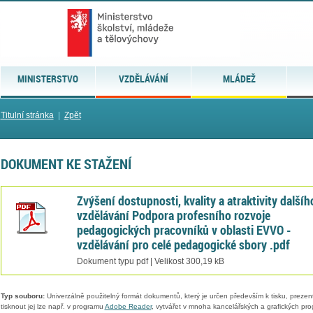
MINISTERSTVO
VZDĚLÁVÁNÍ
MLÁDEŽ
Titulní stránka
|
Zpět
DOKUMENT KE STAŽENÍ
Zvýšení dostupnosti, kvality a atraktivity dalšíh
vzdělávání Podpora profesního rozvoje
pedagogických pracovníků v oblasti EVVO -
vzdělávání pro celé pedagogické sbory .pdf
Dokument typu pdf | Velikost 300,19 kB
Typ souboru:
Univerzálně použitelný formát dokumentů, který je určen především k tisku, prezen
tisknout jej lze např. v programu
Adobe Reader
, vytvářet v mnoha kancelářských a grafických pr