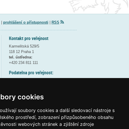
|
prohlášení o přístupnosti
|
RSS
Kontakt pro veřejnost
Karmelitská 529/5
118 12 Praha 1
tel. ústředna:
+420 234 811 111
Podatelna pro veřejnost:
pondělí a středa - 7:30-17:00
úterý a čtvrtek - 7:30-15:30
pátek - 7:30-14:00
bory cookies
8:30 - 9:30 - bezpečnostní přestávka
(více informací
ZDE
)
užívají soubory cookies a další sledovací nástroje s
elského prostředí, zobrazení přizpůsobeného obsahu
Elektronická podatelna:
těvnosti webových stránek a zjištění zdroje
posta@msmt
gov
cz