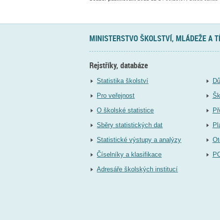
MINISTERSTVO ŠKOLSTVÍ, MLÁDEŽE A 
Rejstříky, databáze
Statistika školství
Dů
Pro veřejnost
Šk
O školské statistice
Př
Sběry statistických dat
Pl
Statistické výstupy a analýzy
Ot
Číselníky a klasifikace
P
Adresáře školských institucí