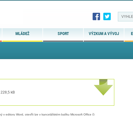
MLÁDEŽ
SPORT
VÝZKUM A VÝVOJ
E
 228,5 kB
 v editoru Word, otevřít lze v kancelářském balíku Microsoft Office či