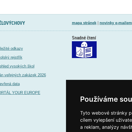
TĚLOVÝCHOVY
mapa stránek
|
novinky e-mailem
Snadné čtení
ležité odkazy
olský rejstřík
ehled vysokých škol
án veřejných zakázek 2026
evřená data
ORTÁL YOUR EUROPE
Používáme sou
Tyto webové stránky po
cílem vylepšení uživat
a reklam, analýzy návš