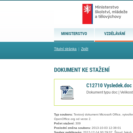
MINISTERSTVO
VZDĚLÁVÁNÍ
Titulní stránka
|
Zpět
DOKUMENT KE STAŽENÍ
C12710 Vysledek.doc
Dokument typu doc | Velikost
Typ souboru:
Textový dokument Microsoft Office, vytvořený
OpenOffice.org od verze 2.
Počet stažení:
309
Poslední změna souboru:
2013-10-03 12:38:01
Soubor publikován:
2012-12-14 00:29:07, Štoud Jakub