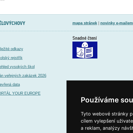
TĚLOVÝCHOVY
mapa stránek
|
novinky e-mailem
Snadné čtení
ležité odkazy
olský rejstřík
ehled vysokých škol
án veřejných zakázek 2026
evřená data
ORTÁL YOUR EUROPE
Používáme sou
Tyto webové stránky po
cílem vylepšení uživat
a reklam, analýzy návš