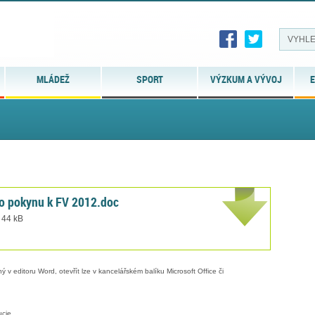
MLÁDEŽ
SPORT
VÝZKUM A VÝVOJ
E
o pokynu k FV 2012.doc
 44 kB
 v editoru Word, otevřít lze v kancelářském balíku Microsoft Office či
ucie