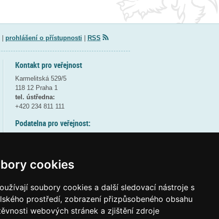
|
prohlášení o přístupnosti
|
RSS
Kontakt pro veřejnost
Karmelitská 529/5
118 12 Praha 1
tel. ústředna:
+420 234 811 111
Podatelna pro veřejnost:
pondělí a středa - 7:30-17:00
úterý a čtvrtek - 7:30-15:30
pátek - 7:30-14:00
bory cookies
8:30 - 9:30 - bezpečnostní přestávka
(více informací
ZDE
)
užívají soubory cookies a další sledovací nástroje s
elského prostředí, zobrazení přizpůsobeného obsahu
Elektronická podatelna:
těvnosti webových stránek a zjištění zdroje
posta@msmt
gov
cz