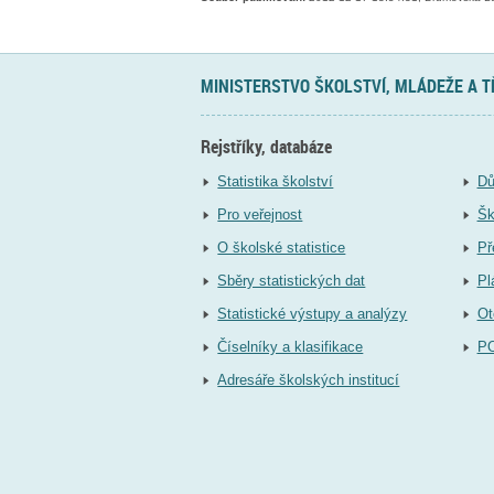
MINISTERSTVO ŠKOLSTVÍ, MLÁDEŽE A 
Rejstříky, databáze
Statistika školství
Dů
Pro veřejnost
Šk
O školské statistice
Př
Sběry statistických dat
Pl
Statistické výstupy a analýzy
Ot
Číselníky a klasifikace
P
Adresáře školských institucí