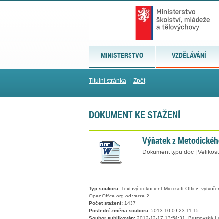
MINISTERSTVO
VZDĚLÁVÁNÍ
Titulní stránka
|
Zpět
DOKUMENT KE STAŽENÍ
Výňatek z Metodickéh
Dokument typu doc | Velikost
Typ souboru:
Textový dokument Microsoft Office, vytvořený
OpenOffice.org od verze 2.
Počet stažení:
1437
Poslední změna souboru:
2013-10-09 23:11:15
Soubor publikován:
2012-12-17 13:54:31, Brumovská L