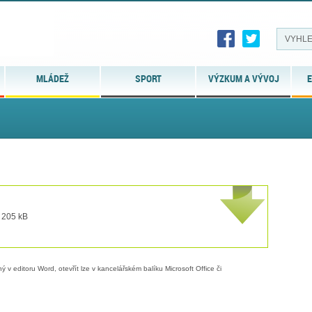
MLÁDEŽ
SPORT
VÝZKUM A VÝVOJ
E
t 205 kB
 v editoru Word, otevřít lze v kancelářském balíku Microsoft Office či