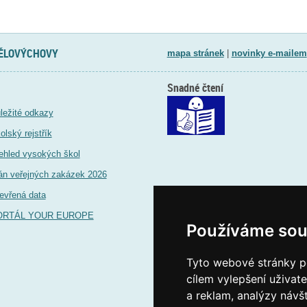
TĚLOVÝCHOVY
mapa stránek
|
novinky e-mailem
Snadné čtení
ležité odkazy
olský rejstřík
ehled vysokých škol
án veřejných zakázek 2026
evřená data
ORTÁL YOUR EUROPE
Používáme sou
Tyto webové stránky po
cílem vylepšení uživat
a reklam, analýzy návš