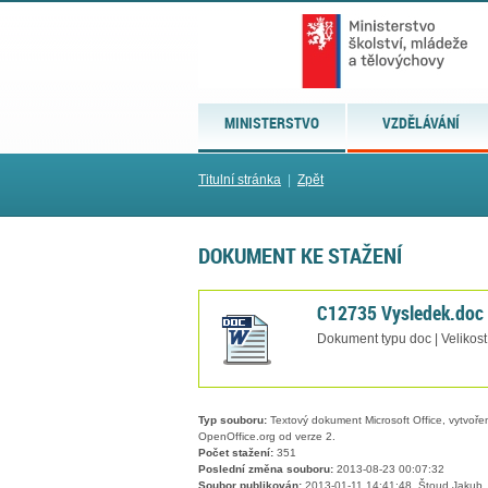
MINISTERSTVO
VZDĚLÁVÁNÍ
Titulní stránka
|
Zpět
DOKUMENT KE STAŽENÍ
C12735 Vysledek.doc
Dokument typu doc | Velikos
Typ souboru:
Textový dokument Microsoft Office, vytvořený
OpenOffice.org od verze 2.
Počet stažení:
351
Poslední změna souboru:
2013-08-23 00:07:32
Soubor publikován:
2013-01-11 14:41:48, Štoud Jakub