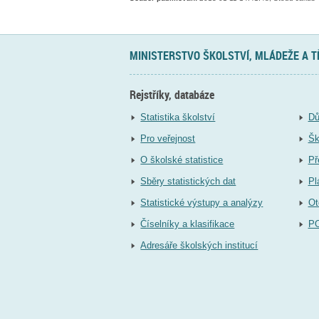
MINISTERSTVO ŠKOLSTVÍ, MLÁDEŽE A 
Rejstříky, databáze
Statistika školství
Dů
Pro veřejnost
Šk
O školské statistice
Př
Sběry statistických dat
Pl
Statistické výstupy a analýzy
Ot
Číselníky a klasifikace
P
Adresáře školských institucí