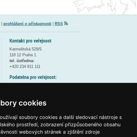
|
prohlášení o přístupnosti
|
RSS
Kontakt pro veřejnost
Karmelitská 529/5
118 12 Praha 1
tel. ústředna:
+420 234 811 111
Podatelna pro veřejnost:
pondělí a středa - 7:30-17:00
úterý a čtvrtek - 7:30-15:30
pátek - 7:30-14:00
bory cookies
8:30 - 9:30 - bezpečnostní přestávka
(více informací
ZDE
)
užívají soubory cookies a další sledovací nástroje s
elského prostředí, zobrazení přizpůsobeného obsahu
Elektronická podatelna:
těvnosti webových stránek a zjištění zdroje
posta@msmt
gov
cz