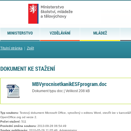
MINISTERSTVO
VZDĚLÁVÁNÍ
MLÁDEŽ
Titulní stránka
|
Zpět
DOKUMENT KE STAŽENÍ
MBVyrocnisetkanikESFprogram.doc
Dokument typu doc | Velikost 208 kB
Typ souboru:
Textový dokument Microsoft Office, vytvořený v editoru Word, otevřít lze v kancelářs
OpenOffice.org od verze 2.
Počet stažení:
511
Poslední změna souboru:
2013-09-28 06:54:49
Soubor publikován:
2010-05-26 11:05:46, Administrator