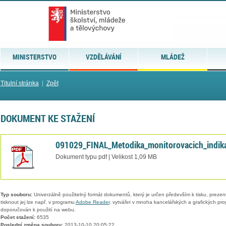
MINISTERSTVO
VZDĚLÁVÁNÍ
MLÁDEŽ
Titulní stránka
|
Zpět
DOKUMENT KE STAŽENÍ
091029_FINAL_Metodika_monitorovacich_indika
Dokument typu pdf | Velikost 1,09 MB
Typ souboru:
Univerzálně použitelný formát dokumentů, který je určen především k tisku, prezen
tisknout jej lze např. v programu
Adobe Reader
, vytvářet v mnoha kancelářských a grafických pr
doporučován k použití na webu.
Počet stažení:
6535
Poslední změna souboru:
2013-10-10 20:05:22