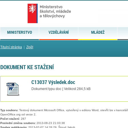
MINISTERSTVO
VZDĚLÁVÁNÍ
MLÁDEŽ
Titulní stránka
|
Zpět
DOKUMENT KE STAŽENÍ
C13037 Výsledek.doc
Dokument typu doc | Velikost 284,5 kB
Typ souboru:
Textový dokument Microsoft Office, vytvořený v editoru Word, otevřít lze v kancelářs
OpenOffice.org od verze 2.
Počet stažení:
287
Poslední změna souboru:
2013-08-23 21:03:38
Soubor publikován:
2013-02-07 14:26:29, Štoud Jakub